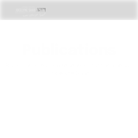
Publications
Books, articles, and research from and about
Jocelyne Saab