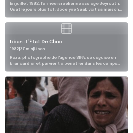
En juillet 1982, l’armée israélienne assiège Beyrouth.
Quatre jours plus tôt, Jocelyne Saab voit sa maison
brûler et 150 ans...
Liban : L’État De Choc
1982
37 min
Liban
Reza, photographe de l'agence SIPA, se déguise en
brancardier et parvient à pénétrer dans les camps
palestiniens de Rachidiyyeh et...