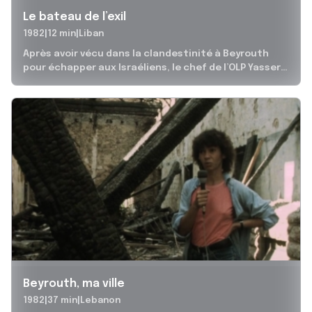
Le bateau de l’exil
1982
12 min
Liban
Après avoir vécu dans la clandestinité à Beyrouth
pour échapper aux Israéliens, le chef de l’OLP Yasser
Arafat a quitté...
Beyrouth, ma ville
1982
37 min
Lebanon