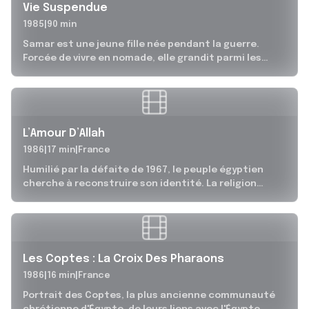
Vie Suspendue
1985
90 min
Samar est une jeune fille née pendant la guerre.
Forcée de vivre en nomade, elle grandit parmi les
combattants et...
L’Amour D’Allah
1986
17 min
France
Humilié par la défaite de 1967, le peuple égyptien
cherche à reconstruire son identité. La religion
semble lui montrer la...
Les Coptes : La Croix Des Pharaons
1986
16 min
France
Portrait des Coptes, la plus ancienne communauté
chrétienne d'Égypte, de leurs liens avec l'Égypte