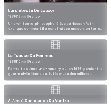
L’architecte De Louxor
1986
18 min
France
Un architecte-philosophe, élève de Hassan Fathi,
explique comment il a construit sa maison, en terre
crue, quelque chose d’une seule...
La Tueuse De Femmes
1988
10 min
France
Portrait de Jocelyne Khoueiry, qui en 1976, pendant la
guerre civile libanaise, fut la muse des milices
phalangistes à Beyrouth....
Al’Alma’, Danseuses Du Ventre
1989
26 min
Liban