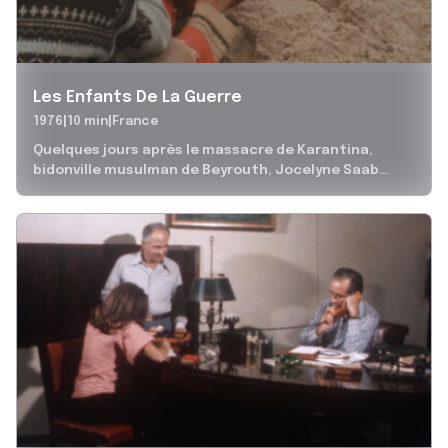
Les Enfants De La Guerre
1976
10 min
France
Quelques jours après le massacre de Karantina,
bidonville musulman de Beyrouth, Jocelyne Saab
retrouve des enfants rescapés, profondément
traumatisés par...