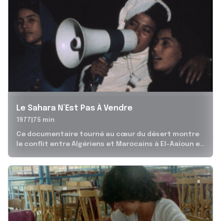
Le Sahara N’Est Pas À Vendre
1977
75 min
Ce documentaire tourné au cœur du désert montre
le conflit entre Algériens et Marocains à El-Aaïoun et
la résistance sahraouie...