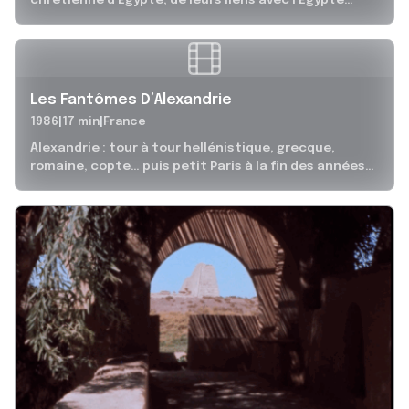
ancienne et de la manière dont,...
Les Fantômes D’Alexandrie
1986
17 min
France
Alexandrie : tour à tour hellénistique, grecque,
romaine, copte… puis petit Paris à la fin des années
1930. Inspiré par...