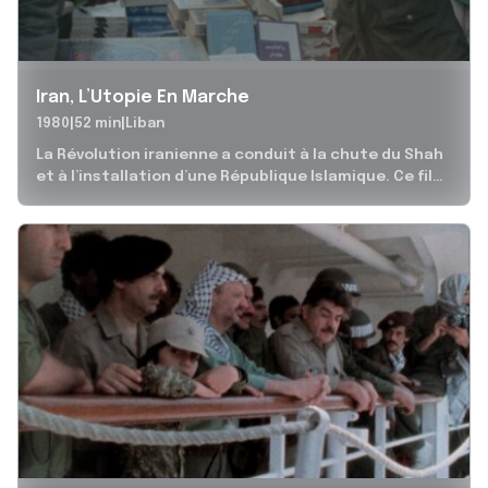
Iran, L’Utopie En Marche
1980
52 min
Liban
La Révolution iranienne a conduit à la chute du Shah
et à l’installation d’une République Islamique. Ce film
a pris...