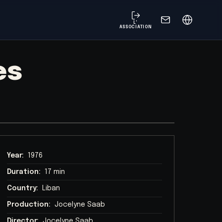
L'
ASSOCIATION
es
Year:
1976
Duration:
17 min
Country:
Liban
Production:
Jocelyne Saab
Director:
Jocelyne Saab