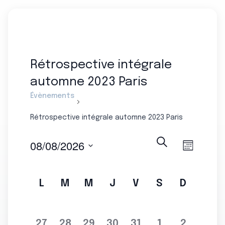
Rétrospective intégrale
automne 2023 Paris
Évènements
Rétrospective intégrale automne 2023 Paris
Recherche
08/08/2026
Mois
Naviga
Recherche
Sélectionnez
de
et
une
vues
L
M
M
J
V
S
D
Calendrier
navigation
date.
Évène
de
de
Évènements
vues
0
0
0
0
0
0
0
27
28
29
30
31
1
2