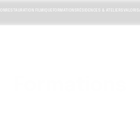
ION
RESTAURATION FILMIQUE
FORMATIONS
RÉSIDENCES & ATELIERS
VALORIS
Formations