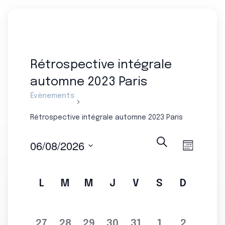
Rétrospective intégrale
automne 2023 Paris
Évènements
Rétrospective intégrale automne 2023 Paris
Recherche
06/08/2026
Mois
Naviga
Recherche
Sélectionnez
de
et
une
vues
L
M
M
J
V
S
D
Calendrier
navigation
date.
Évène
de
de
Évènements
vues
0
0
0
0
0
0
0
27
28
29
30
31
1
2