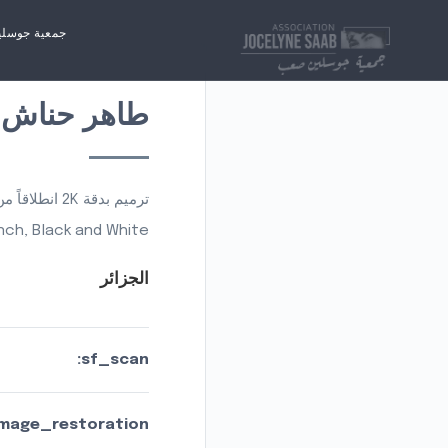
جمعية جوسل
طاهر حناش، غ
ترميم بدقة 2K انطلاقاً من نسخة إيجابية على فيلم 16 ملم محفوظة لدى عائلة بن الحناش
nch, Black and White
الجزائر
sf_scan:
mage_restoration: