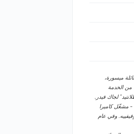
ة لعائلة ميسورة،
 من الخدمة
19 كومبارس في فيلم "أطلانتيد" لجاك فيدر.
 - مشغّل كاميرا
وفيفييه. وفي عام