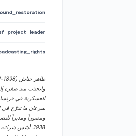
ound_restoration:
sf_project_leader:
oadcasting_rights:
وانجذب منذ صغره إلى
سرعان ما تدرّج في ال
ومصوراً ومديراً للتص
1938، أسّس شركته الإنتاجية "طاهر فيلمز"، وأثبت نفسه مخرجاً متمكناً.