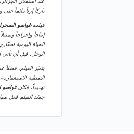
عند استقلال الجزائر،
تاركاً إرثاً دائماً حتى وفا
فيلمه
غواصو الصحرا
إنتاجاً وإخراجاً وتمث
الحياة اليومية لحفّار
الوحل، قبل أن تأتي ال
يتميّز الفيلم، فضلاً
النمطية الاستعمارية، 
تهديداً، فكان
غواصو ا
جسّد الفيلم فعل سياد