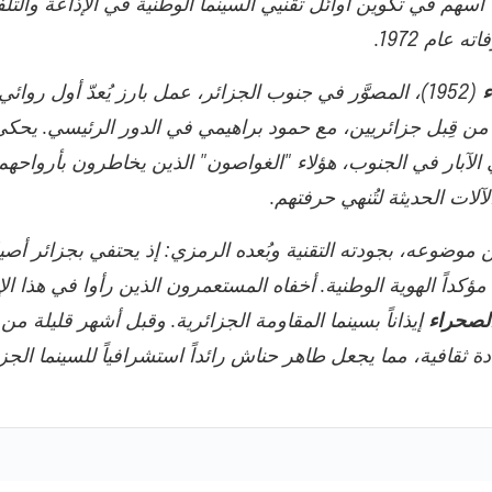
 أسهم في تكوين أوائل تقنيي السينما الوطنية في الإذاعة والتل
ته عام 1972.
ء
(1952)، المصوَّر في جنوب الجزائر، عمل بارز يُعدّ أول روا
يلاً من قِبل جزائريين، مع حمود براهيمي في الدور الرئيسي. يحكي
ي الآبار في الجنوب، هؤلاء "الغواصون" الذين يخاطرون بأرواحهم 
آلات الحديثة لتُنهي حرفتهم.
 عن موضوعه، بجودته التقنية وبُعده الرمزي: إذ يحتفي بجزائر أص
مؤكداً الهوية الوطنية. أخفاه المستعمرون الذين رأوا في هذا ال
لصحراء
ة ثقافية، مما يجعل طاهر حناش رائداً استشرافياً للسينما الجزا