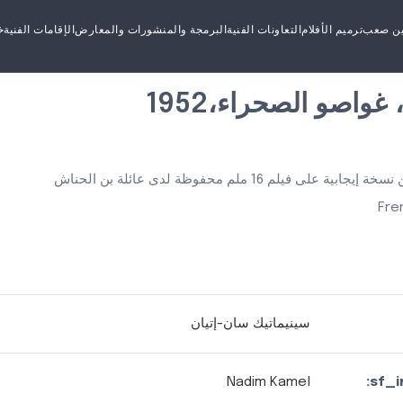
ين صعب
ترميم الأفلام
التعاونات الفنية
البرمجة والمنشورات والمعارض
الإقامات الفنية
خ
واصو الصحراء،1952
Fre
سينيماتيك سان-إتيان
Nadim Kamel
sf_i