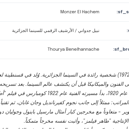
Monzer El Hachem
sf_s
نبيل جدواني / الأرشيف الرقمي للسينما الجزائرية
Thourya Benelhannache
sf_br
طاهر حناش (1898-1972) شخصية رائدة في السينما الجزائرية. وُلد في قسنطين
 الفنون والميكانيكا قبل أن يكتشف عالم السينما. بعد تسريحه
العسكرية في فرنسا عام 1920، بدأ مسيرته الفنية عام 22
مراتب: ممثلاً إلى جانب نجوم كفيرنانديل وجان غابان، ثم تقنياً
وير - متعاوناً مع مخرجين كبار أمثال مارسيل باينول وجوليان د