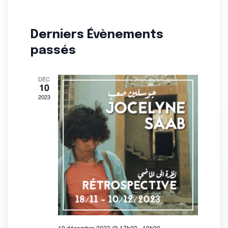
Recherche
Sélectionnez
de
et
une
vues
Derniers Évènements
navigation
date.
Évène
passés
de
vues
DÉC
Évènement
10
2023
10 décembre 2023 @ 17h00
-
19h00