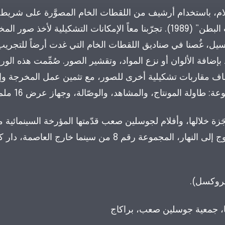
قِبل جوسلين صعب لفيلمها “الألمى، راقصات البطن” (1989). تجرّبنا معاً الإمكانات التشكيلية لأخذ
ل، غُصنا في صناديق اللقطات الخام التي غدت أرضاً للتجريب و
بإضافة الألوان أو نزع المواد، وتقشير الصور. صُمِّمت هذه الو
اف مقاربات تشكيلية أخرى للصور، مع تثمين عمل المخرجة وإعا
: طاولة المونتاج، والمشاهد، والوصّالة، وجهاز عرض 16 ملم.
زة خلالها، وأفلام لجوسلين صعب قدّمتها المؤرخة السينمائية ما
روكسيل، وعرض كتاب جوسلين صعب للخروج إلى النهار، المجموعة رقم 8 من سينما خارج الع
بروكسل).