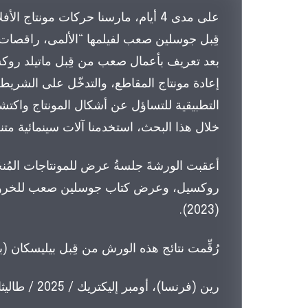
بعد تعريف بأعمال صعب من قِبل ماتيلد روكسي
إعادة مونتاج المقاطع، والتدخّل على الشريط 
التطبيقية للتساؤل عن أشكال المونتاج واكتش
خلال هذا البحث، استخدمنا آلات سينمائية متنوعة
أعقبت الورشةَ جلسةُ عرض للمونتاجات المُنجَ
(2023).
رُقِّمت نتائج هذه الورش من قِبل بيليسكان (
رين (فرنسا)، أومبر إليكتريك / 2025 / طاليثا، جمعية جوسلين صعب، براكاج