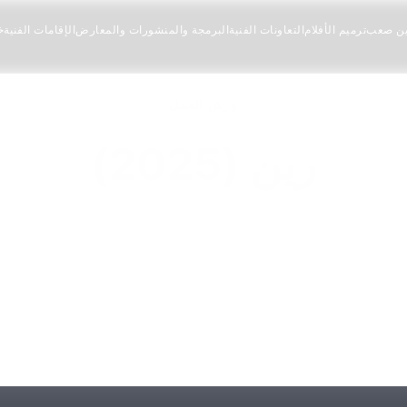
ين صعب
ترميم الأفلام
التعاونات الفنية
البرمجة والمنشورات والمعارض
الإقامات الفنية
خ
ورش العمل
رين (2025)