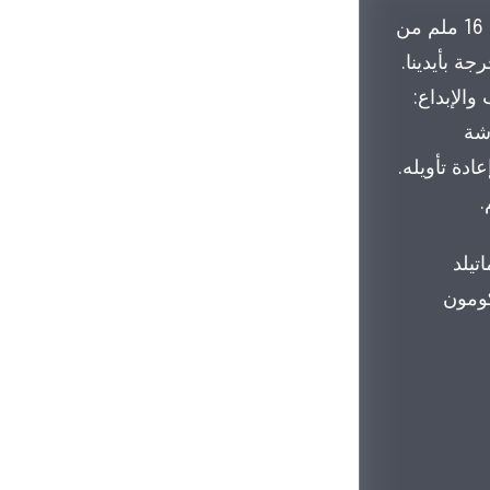
على مدى 4 أيام، مارسنا حركات مونتاج الأفلام، باستخدام أرشيف من اللقطات الخام المصوَّرة على شريط 16 ملم من
 صور المخرجة بأيدينا.
الإبداع:
رشة
دة تأويله.
تيلد
اصمة، دار كومون