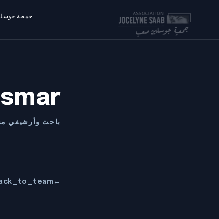
جمعية جوسل
Asmar
باحث وأرشيفي م
ack_to_team
←